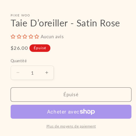
dans
une
fenêtre
PIXIE WOO
modale
Taie D’oreiller - Satin Rose
Aucun avis
Prix
$26.00
Épuisé
habituel
Quantité
Réduire
Augmenter
la
la
quantité
quantité
de
de
Épuisé
Taie
Taie
D’oreiller
D’oreiller
-
-
Satin
Satin
Rose
Rose
Plus de moyens de paiement