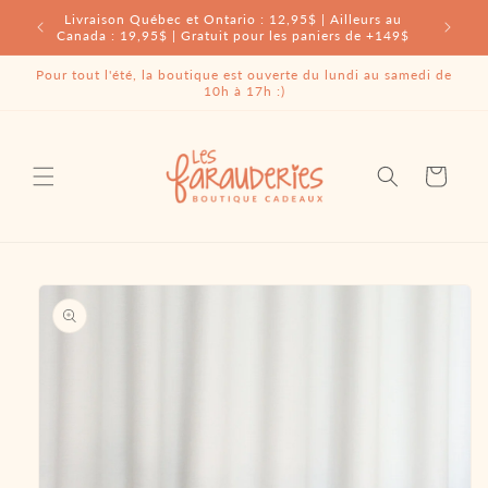
et
Livraison Québec et Ontario : 12,95$ | Ailleurs au
passer
Gratui
Canada : 19,95$ | Gratuit pour les paniers de +149$
au
contenu
Pour tout l'été, la boutique est ouverte du lundi au samedi de
10h à 17h :)
Panier
Passer aux
informations
produits